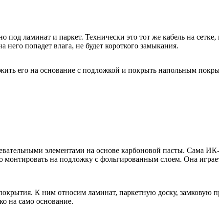
о под ламинат и паркет. Технически это тот же кабель на сетке
 него попадет влага, не будет короткого замыкания.
ожить его на основание с подложкой и покрыть напольным покр
ательными элементами на основе карбоновой пасты. Сама ИК-пл
 монтировать на подложку с фольгированным слоем. Она играет р
крытия. К ним относим ламинат, паркетную доску, замковую пр
о на само основание.