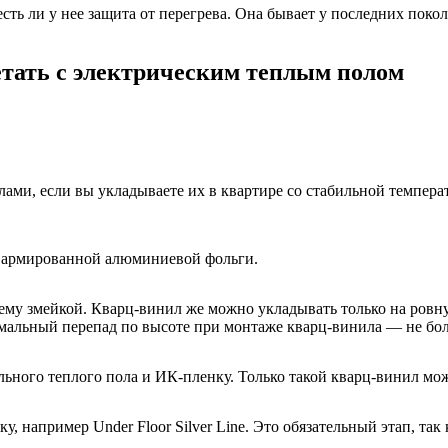
ть ли у нее защита от перегрева. Она бывает у последних поко
тать с электрическим теплым полом
ми, если вы укладываете их в квартире со стабильной темпера
ве армированной алюминиевой фольги.
нему змейкой. Кварц-винил же можно укладывать только на ровну
мальный перепад по высоте при монтаже кварц-винила — не бол
льного теплого пола и ИК-пленку. Только такой кварц-винил м
 например Under Floor Silver Line. Это обязательный этап, та