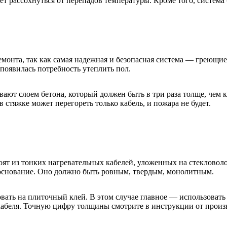
ет рассохнуться от перепадов температуры. Кроме того, система 
емонта, так как самая надежная и безопасная система — греющи
 появилась потребность утеплить пол.
вают слоем бетона, который должен быть в три раза толще, чем 
 стяжке может перегореть только кабель, и пожара не будет.
оят из тонких нагревательных кабелей, уложенных на стекловол
 основание. Оно должно быть ровным, твердым, монолитным.
овать на плиточный клей. В этом случае главное — использоват
 кабеля. Точную цифру толщины смотрите в инструкции от произ