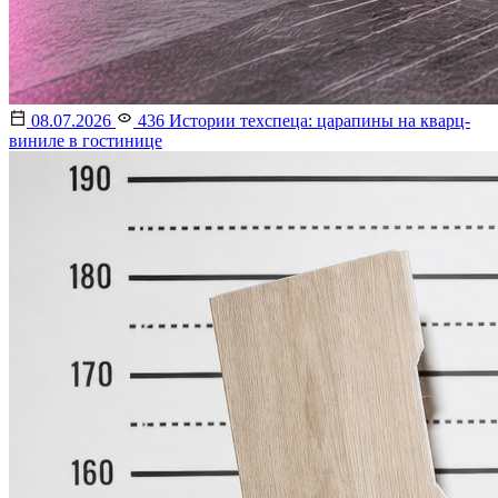
08.07.2026
436
Истории техспеца: царапины на кварц-
виниле в гостинице