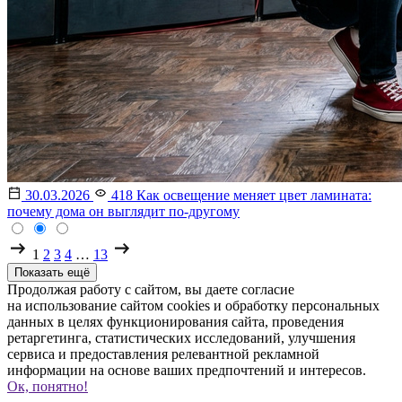
30.03.2026
418
Как освещение меняет цвет ламината:
почему дома он выглядит по-другому
1
2
3
4
…
13
Показать ещё
Продолжая работу с сайтом, вы даете согласие
на использование сайтом cookies и обработку персональных
данных в целях функционирования сайта, проведения
ретаргетинга, статистических исследований, улучшения
сервиса и предоставления релевантной рекламной
информации на основе ваших предпочтений и интересов.
Ок, понятно!