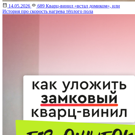
14.05.2026
689
Кварц-винил «встал домиком», или
История про скорость нагрева тёплого пола